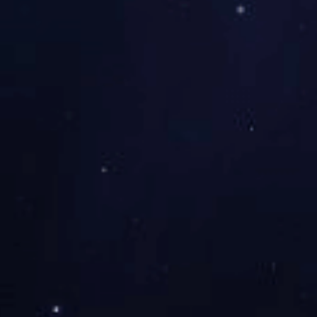
在
M
背
视频集锦