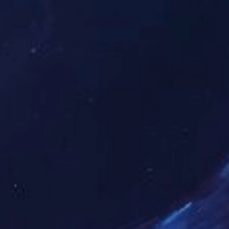
英超
西甲
意甲
德甲
法甲