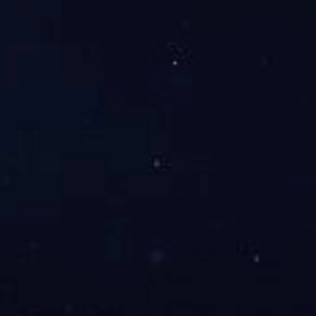
射手榜 (Top 5)
排名
球员
进球
1
劳塔罗
24
2
杜万·萨帕塔
18
3
皮亚特克
16
全部视频 →