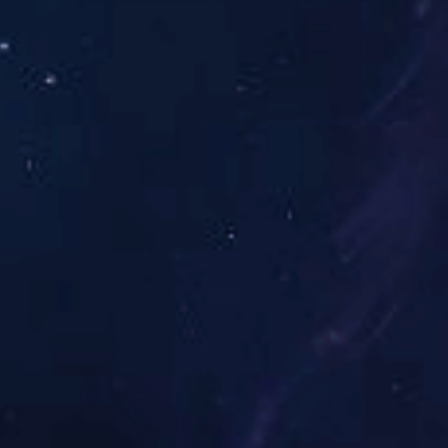
NBA
詹姆斯再破纪录，湖人逆转快船锁定季后赛席位
洛杉矶湖人队在昨晚的比赛中上演惊天大逆转，老将詹
姆斯贡献三双数据...
10分钟前
评论 34