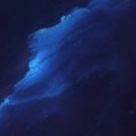
西甲
拉玛西亚青训营再出瑰宝，17岁小将完成帽子戏
法
巴塞罗那U19梯队的小伙子在比赛中上演帽子戏法，其
惊人的速度和射门技术令人叹为观止。
5小时前