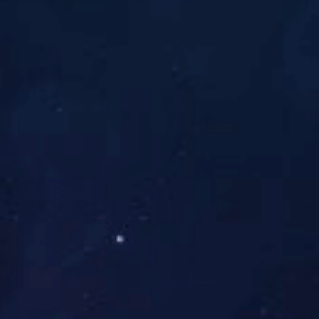
世界杯
国足世预赛大名单公布，多名新星入选引发关注
中国足协正式公布了最新一期国家队集训名单，为了备
战即将到来的世预赛关键战...
3小时前
评论 890