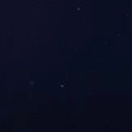
现代足球数据分析中，xG已经成为最核心的指标之一。通过
MK体育提供的实时数据面板，我们可以清晰地看到每一场比赛
后的概率逻辑。