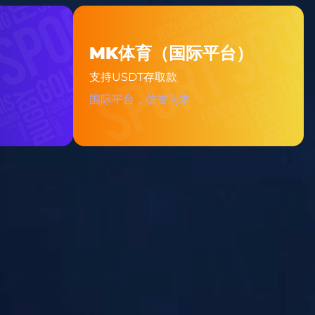
曼城
利物浦
20:45
VS
更多资讯 →
极强的战斗力。新援球员在攻防两端均有出色表现，不仅
术执行力...
阅读 12,543